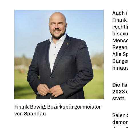
Auch 
Frank 
rechtl
bisexu
Mensch
Regen
Alle 
Bürge
hinaus
Die Fa
2023 
statt.
Frank Bewig, Bezirksbürgermeister
von Spandau
Seien 
demons