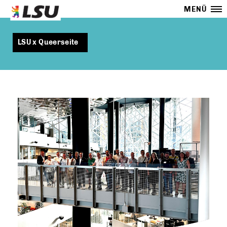
MENÜ
LSU x Queerseite