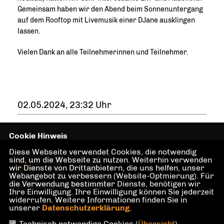
Gemeinsam haben wir den Abend beim Sonnenuntergang
auf dem Rooftop mit Livemusik einer DJane ausklingen
lassen.
Vielen Dank an alle Teilnehmerinnen und Teilnehmer.
02.05.2024, 23:32 Uhr
Cookie Hinweis
Diese Webseite verwendet Cookies, die notwendig
LSU Berlin -
sind, um die Webseite zu nutzen. Weiterhin verwenden
wir Dienste von Drittanbietern, die uns helfen, unser
Sonderorganisation der
Webangebot zu verbessern (Website-Optmierung). Für
CDU Berlin
die Verwendung bestimmter Dienste, benötigen wir
Ihre Einwilligung. Ihre Einwilligung können Sie jederzeit
widerrufen. Weitere Informationen finden Sie in
unserer
Datenschutzerklärung
.
Technisch notwendige Cookies (
Übersicht
)