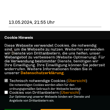
13.05.2024, 21:55 Uhr
Cookie Hinweis
Diese Webseite verwendet Cookies, die notwendig
LSU Berlin -
sind, um die Webseite zu nutzen. Weiterhin verwenden
wir Dienste von Drittanbietern, die uns helfen, unser
Sonderorganisation der
Webangebot zu verbessern (Website-Optmierung). Für
CDU Berlin
die Verwendung bestimmter Dienste, benötigen wir
Ihre Einwilligung. Ihre Einwilligung können Sie jederzeit
widerrufen. Weitere Informationen finden Sie in
unserer
Datenschutzerklärung
.
Technisch notwendige Cookies (
Übersicht
)
IMPRESSUM
DATENSCHUTZ
KONTAKT
Die notwendigen Cookies werden allein für den
ordnungsgemäßen Gebrauch der Webseite benötigt.
Cookies von Drittanbietern (
Übersicht
)
Zur Optimierung unserer Webseite binden wir Dienste und
@2026 LSU Berlin
Angebote von Drittanbietern ein.
c/o CDU Berlin