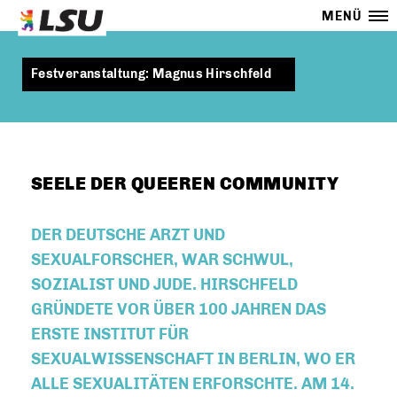
MENÜ
Festveranstaltung: Magnus Hirschfeld
SEELE DER QUEEREN COMMUNITY
DER DEUTSCHE ARZT UND
SEXUALFORSCHER, WAR SCHWUL,
SOZIALIST UND JUDE. HIRSCHFELD
GRÜNDETE VOR ÜBER 100 JAHREN DAS
ERSTE INSTITUT FÜR
SEXUALWISSENSCHAFT IN BERLIN, WO ER
ALLE SEXUALITÄTEN ERFORSCHTE. AM 14.