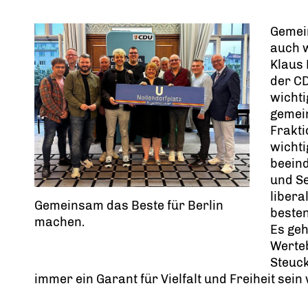
Gemei
auch w
Klaus
der CD
wicht
gemei
Frakti
wichti
beein
und Se
libera
Gemeinsam das Beste für Berlin
besten
machen.
Es geh
Werteb
Steuc
immer ein Garant für Vielfalt und Freiheit sein 