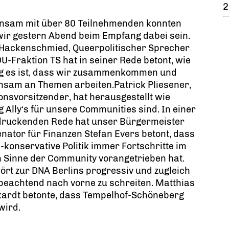
2
nsam mit über 80 Teilnehmenden konnten
ir gestern Abend beim Empfang dabei sein.
 Hackenschmied, Queerpolitischer Sprecher
U-Fraktion TS hat in seiner Rede betont, wie
ig es ist, dass wir zusammenkommen und
nsam an Themen arbeiten.Patrick Pliesener,
onsvorsitzender, hat herausgestellt wie
g Ally‘s für unsere Communities sind. In einer
druckenden Rede hat unser Bürgermeister
nator für Finanzen Stefan Evers betont, dass
l-konservative Politik immer Fortschritte im
 Sinne der Community vorangetrieben hat.
ört zur DNA Berlins progressiv und zugleich
eachtend nach vorne zu schreiten. Matthias
kardt betonte, dass Tempelhof-Schöneberg
wird.