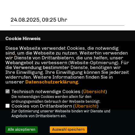
24.08.2025, 09:25 Uhr
Cookie Hinweis
Diese Webseite verwendet Cookies, die notwendig
LSU Berlin -
sind, um die Webseite zu nutzen. Weiterhin verwenden
wir Dienste von Drittanbietern, die uns helfen, unser
Sonderorganisation der
Webangebot zu verbessern (Website-Optmierung). Für
CDU Berlin
die Verwendung bestimmter Dienste, benötigen wir
Ihre Einwilligung. Ihre Einwilligung können Sie jederzeit
widerrufen. Weitere Informationen finden Sie in
unserer
Datenschutzerklärung
.
Technisch notwendige Cookies (
Übersicht
)
IMPRESSUM
DATENSCHUTZ
KONTAKT
Die notwendigen Cookies werden allein für den
ordnungsgemäßen Gebrauch der Webseite benötigt.
Cookies von Drittanbietern (
Übersicht
)
Zur Optimierung unserer Webseite binden wir Dienste und
@2026 LSU Berlin
Angebote von Drittanbietern ein.
c/o CDU Berlin
Alle Rechte vorbehalten.
Alle akzeptieren
Auswahl speichern