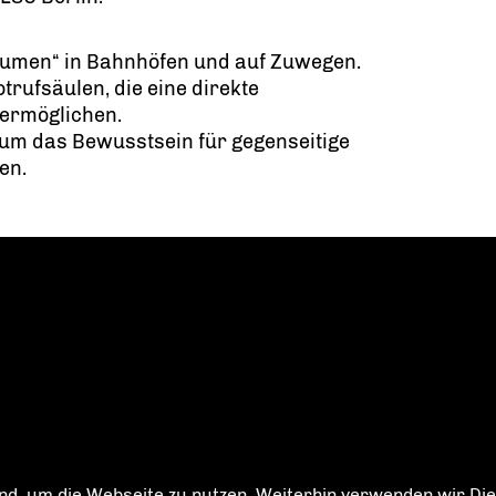
äumen“ in Bahnhöfen und auf Zuwegen.
trufsäulen, die eine direkte
 ermöglichen.
um das Bewusstsein für gegenseitige
en.
d, um die Webseite zu nutzen. Weiterhin verwenden wir Dien