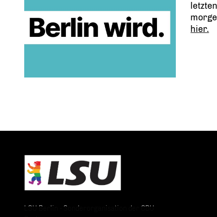
letzte
morge
hier.
LSU Berlin - Sonderorganisation der CDU