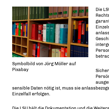
Die LS
Rechts
garant
Einzel
anlas
Geschl
interg
Person
betrac
Symbolbild von Jörg Möller auf
Pixabay
Sicher
Persön
ausges
sensible Daten nötig ist, muss sie anlassbezo
Einzelfall erfolgen.
Die LSU hält die Dokumentation und die Weiter