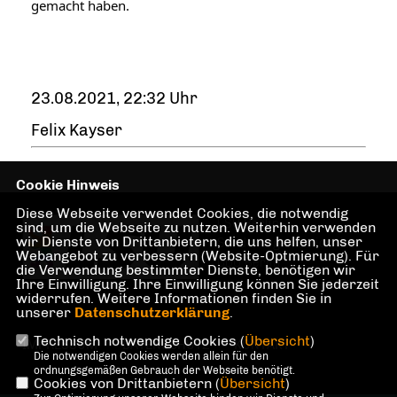
gemacht haben.
23.08.2021, 22:32 Uhr
Felix Kayser
Cookie Hinweis
Diese Webseite verwendet Cookies, die notwendig
LSU Berlin -
sind, um die Webseite zu nutzen. Weiterhin verwenden
wir Dienste von Drittanbietern, die uns helfen, unser
Sonderorganisation der
Webangebot zu verbessern (Website-Optmierung). Für
CDU Berlin
die Verwendung bestimmter Dienste, benötigen wir
Ihre Einwilligung. Ihre Einwilligung können Sie jederzeit
widerrufen. Weitere Informationen finden Sie in
unserer
Datenschutzerklärung
.
Technisch notwendige Cookies (
Übersicht
)
IMPRESSUM
DATENSCHUTZ
KONTAKT
Die notwendigen Cookies werden allein für den
ordnungsgemäßen Gebrauch der Webseite benötigt.
Cookies von Drittanbietern (
Übersicht
)